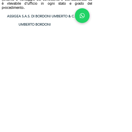
è rilevabile d’ufficio in ogni stato e grado del
procedimento.
ASSIGEA S.A.S. DI BORDONI UMBERTO & C.
UMBERTO BORDONI
ORARI
Lun-Ven:
9.00-12.30
14.00-18.00
PREVENTIVI ONLINE