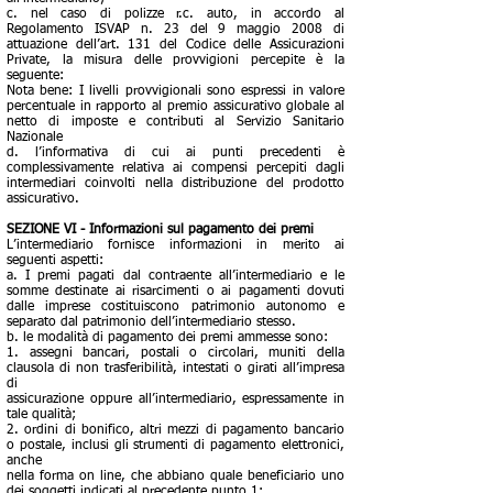
c. nel caso di polizze r.c. auto, in accordo al
Regolamento ISVAP n. 23 del 9 maggio 2008 di
attuazione dell’art. 131 del Codice delle Assicurazioni
Private, la misura delle provvigioni percepite è la
seguente:
Nota bene: I livelli provvigionali sono espressi in valore
percentuale in rapporto al premio assicurativo globale al
netto di imposte e contributi al Servizio Sanitario
Nazionale
d. l’informativa di cui ai punti precedenti è
complessivamente relativa ai compensi percepiti dagli
intermediari coinvolti nella distribuzione del prodotto
assicurativo.
SEZIONE VI - Informazioni sul pagamento dei premi
L’intermediario fornisce informazioni in merito ai
seguenti aspetti:
a. I premi pagati dal contraente all’intermediario e le
somme destinate ai risarcimenti o ai pagamenti dovuti
dalle imprese costituiscono patrimonio autonomo e
separato dal patrimonio dell’intermediario stesso.
b. le modalità di pagamento dei premi ammesse sono:
1. assegni bancari, postali o circolari, muniti della
clausola di non trasferibilità, intestati o girati all’impresa
di
assicurazione oppure all’intermediario, espressamente in
tale qualità;
2. ordini di bonifico, altri mezzi di pagamento bancario
o postale, inclusi gli strumenti di pagamento elettronici,
anche
nella forma on line, che abbiano quale beneficiario uno
dei soggetti indicati al precedente punto 1;