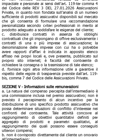
imparziale e personale ai sensi dell’art. 119-ter comma 4
del Codice delle REV 3 DEL 27.01.2026 Assicurazioni
Private, in quanto non fondata sull’analisi di un numero
sufficiente di prodotti assicurativi disponibili sul mercato
che gli consenta di formulare una raccomandazione
personalizzata secondo criteri professionali in merito al
prodotto adeguato a soddisfare le esigenze del cliente;
c. distribuisce contratti in assenza di obblighi
contrattuali che gli impongano di offrire esclusivamente i
contratti di una o più imprese di assicurazione; la
denominazione delle imprese con cui ha o potrebbe
avere rapporti d’affari è indicata in apposito elenco
affisso nei propri locali e, ove presente, pubblicato sul
proprio sito internet; è facoltà del contraente di
richiedere la consegna o la trasmissione di tale elenco;
d. fornisce ogni altra informazione utile a garantire il
rispetto delle regole di trasparenza previste dall’art. 119-
bis, comma 7 del Codice delle Assicurazioni Private.
SEZIONE V - Informazioni sulle remunerazioni
a. La natura del compenso percepita dall’intermediario è
una commissione inclusa nel premio assicurativo; non è
previsto il percepimento di alcun incentivo per la
distribuzione di uno specifico prodotto assicurativo che
possa determinare situazioni di conflitto d’interesse nei
confronti del contraente. Tale attività concorre al
raggiungimento di obiettivi quantitativi definiti per
aggregato di prodotti e parametri qualitativi, al
raggiungimento dei quali possono essere conseguiti
ulteriori compensi;
b. non è corrisposto direttamente dal cliente un onorario
all’intermediario;