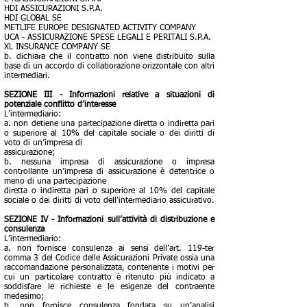
HDI ASSICURAZIONI S.P.A.
HDI GLOBAL SE
METLIFE EUROPE DESIGNATED ACTIVITY COMPANY
UCA - ASSICURAZIONE SPESE LEGALI E PERITALI S.P.A.
XL INSURANCE COMPANY SE
b. dichiara che il contratto non viene distribuito sulla
base di un accordo di collaborazione orizzontale con altri
intermediari.
SEZIONE III - Informazioni relative a situazioni di
potenziale conflitto d’interesse
L’intermediario:
a. non detiene una partecipazione diretta o indiretta pari
o superiore al 10% del capitale sociale o dei diritti di
voto di un’impresa di
assicurazione;
b. nessuna impresa di assicurazione o impresa
controllante un’impresa di assicurazione è detentrice o
meno di una partecipazione
diretta o indiretta pari o superiore al 10% del capitale
sociale o dei diritti di voto dell’intermediario assicurativo.
SEZIONE IV - Informazioni sull’attività di distribuzione e
consulenza
L’intermediario:
a. non fornisce consulenza ai sensi dell’art. 119-ter
comma 3 del Codice delle Assicurazioni Private ossia una
raccomandazione personalizzata, contenente i motivi per
cui un particolare contratto è ritenuto più indicato a
soddisfare le richieste e le esigenze del contraente
medesimo;
b. non fornisce consulenza fondata su un’analisi