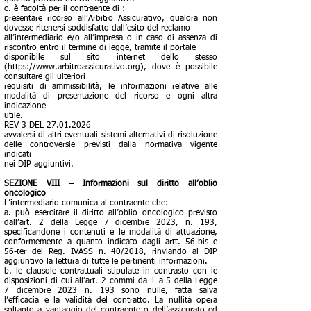
c. è facoltà per il contraente di :
presentare ricorso all’Arbitro Assicurativo, qualora non
dovesse ritenersi soddisfatto dall’esito del reclamo
all’intermediario e/o all’impresa o in caso di assenza di
riscontro entro il termine di legge, tramite il portale
disponibile sul sito internet dello stesso
(https://www.arbitroassicurativo.org), dove è possibile
consultare gli ulteriori
requisiti di ammissibilità, le informazioni relative alle
modalità di presentazione del ricorso e ogni altra
indicazione
utile.
REV 3 DEL 27.01.2026
avvalersi di altri eventuali sistemi alternativi di risoluzione
delle controversie previsti dalla normativa vigente
indicati
nei DIP aggiuntivi.
SEZIONE VIII – Informazioni sul diritto all’oblio
oncologico
L’intermediario comunica al contraente che:
a. può esercitare il diritto all’oblio oncologico previsto
dall’art. 2 della Legge 7 dicembre 2023, n. 193,
specificandone i contenuti e le modalità di attuazione,
conformemente a quanto indicato dagli artt. 56-bis e
56-ter del Reg. IVASS n. 40/2018, rinviando al DIP
aggiuntivo la lettura di tutte le pertinenti informazioni.
b. le clausole contrattuali stipulate in contrasto con le
disposizioni di cui all’art. 2 commi da 1 a 5 della Legge
7 dicembre 2023 n. 193 sono nulle, fatta salva
l’efficacia e la validità del contratto. La nullità opera
soltanto a vantaggio del contraente o dell’assicurato ed