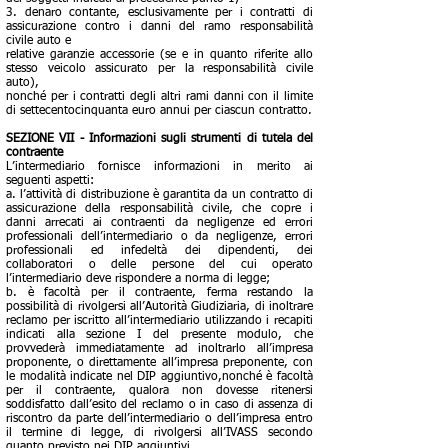
3. denaro contante, esclusivamente per i contratti di
assicurazione contro i danni del ramo responsabilità
civile auto e
relative garanzie accessorie (se e in quanto riferite allo
stesso veicolo assicurato per la responsabilità civile
auto),
nonché per i contratti degli altri rami danni con il limite
di settecentocinquanta euro annui per ciascun contratto.
SEZIONE VII - Informazioni sugli strumenti di tutela del
contraente
L’intermediario fornisce informazioni in merito ai
seguenti aspetti:
a. l’attività di distribuzione è garantita da un contratto di
assicurazione della responsabilità civile, che copre i
danni arrecati ai contraenti da negligenze ed errori
professionali dell’intermediario o da negligenze, errori
professionali ed infedeltà dei dipendenti, dei
collaboratori o delle persone del cui operato
l’intermediario deve rispondere a norma di legge;
b. è facoltà per il contraente, ferma restando la
possibilità di rivolgersi all’Autorità Giudiziaria, di inoltrare
reclamo per iscritto all’intermediario utilizzando i recapiti
indicati alla sezione I del presente modulo, che
provvederà immediatamente ad inoltrarlo all’impresa
proponente, o direttamente all’impresa preponente, con
le modalità indicate nel DIP aggiuntivo,nonché è facoltà
per il contraente, qualora non dovesse ritenersi
soddisfatto dall’esito del reclamo o in caso di assenza di
riscontro da parte dell’intermediario o dell’impresa entro
il termine di legge, di rivolgersi all’IVASS secondo
quanto previsto nei DIP aggiuntivi.