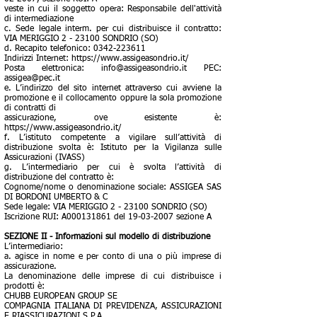
veste in cui il soggetto opera: Responsabile dell'attività
di intermediazione
c. Sede legale interm. per cui distribuisce il contratto:
VIA MERIGGIO 2 - 23100 SONDRIO (SO)
d. Recapito telefonico: 0342-223611
Indirizzi Internet: https://www.assigeasondrio.it/
Posta elettronica: info@assigeasondrio.it PEC:
assigea@pec.it
e. L’indirizzo del sito internet attraverso cui avviene la
promozione e il collocamento oppure la sola promozione
di contratti di
assicurazione, ove esistente è:
https://www.assigeasondrio.it/
f. L’istituto competente a vigilare sull’attività di
distribuzione svolta è: Istituto per la Vigilanza sulle
Assicurazioni (IVASS)
g. L’intermediario per cui è svolta l’attività di
distribuzione del contratto è:
Cognome/nome o denominazione sociale: ASSIGEA SAS
DI BORDONI UMBERTO & C
Sede legale: VIA MERIGGIO 2 - 23100 SONDRIO (SO)
Iscrizione RUI: A000131861 del 19-03-2007 sezione A
SEZIONE II - Informazioni sul modello di distribuzione
L’intermediario:
a. agisce in nome e per conto di una o più imprese di
assicurazione.
La denominazione delle imprese di cui distribuisce i
prodotti è:
CHUBB EUROPEAN GROUP SE
COMPAGNIA ITALIANA DI PREVIDENZA, ASSICURAZIONI
E RIASSICURAZIONI S.P.A.