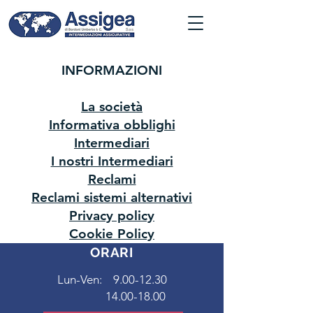
INFORMAZIONI
La società
Informativa obblighi
Intermediari
I nostri Intermediari
Reclami
Reclami sistemi alternativi
Privacy policy
Cookie Policy
ORARI
Lun-Ven:
9.00-12.30
14.00-18.00