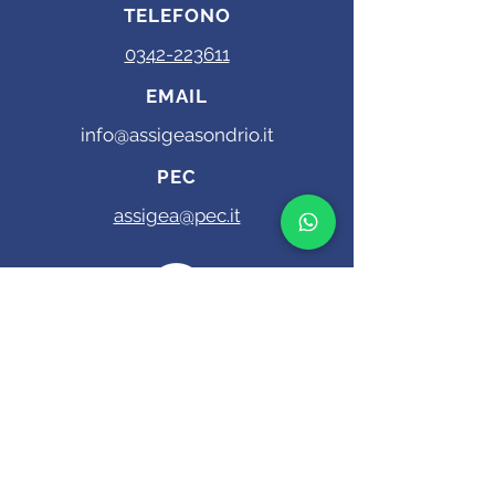
TELEFONO
0342-223611
EMAIL
info@assigeasondrio.it
PEC
assigea@pec.it
©2025 - Assigea Sas di Bordoni Umberto & C. - Partita IVA e
C.F.-
00830580148
- REA: SO - 6287
Sede Legale ed Amministrativa: Via Meriggio, 2 -
23100
Sondrio (SO) Mail:
info@assigeasondrio.it
- Pec
assigea@pec.it